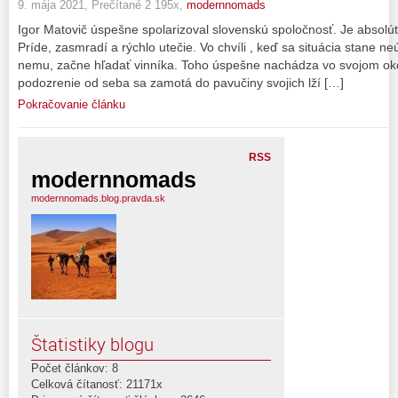
9. mája 2021, Prečítané 2 195x,
modernnomads
Igor Matovič úspešne spolarizoval slovenskú spoločnosť. Je absol
Príde, zasmradí a rýchlo utečie. Vo chvíli , keď sa situácia stane n
nemu, začne hľadať vinníka. Toho úspešne nachádza vo svojom oko
podozrenie od seba sa zamotá do pavučiny svojich lží […]
Pokračovanie článku
RSS
modernnomads
modernnomads.blog.pravda.sk
Štatistiky blogu
Počet článkov: 8
Celková čítanosť: 21171x