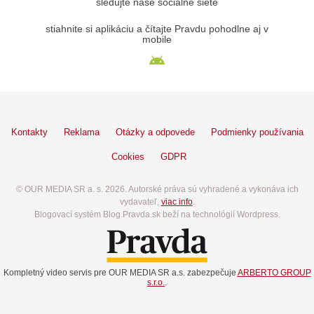
sledujte naše sociálne siete
stiahnite si aplikáciu a čítajte Pravdu pohodlne aj v
mobile
Kontakty
Reklama
Otázky a odpovede
Podmienky používania
Cookies
GDPR
© OUR MEDIA SR a. s. 2026. Autorské práva sú vyhradené a vykonáva ich
vydavateľ,
viac info
.
Blogovací systém Blog.Pravda.sk beží na technológií Wordpress.
Kompletný video servis pre OUR MEDIA SR a.s. zabezpečuje
ARBERTO GROUP
s.r.o.
.